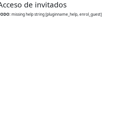
Acceso de invitados
Saltar al contenido principal
TODO
: missing help string [pluginname_help, enrol_guest]